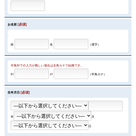
[必須]
お名前
姓
名
（漢字）
半角ｶﾅでの入力が難しい場合は全角カナで結構です。
ｾｲ
ﾒｲ
（半角カナ）
[必須]
生年月日
年
月
日