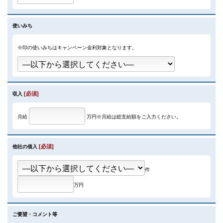
使いみち
※印の使いみちはキャンペーン金利対象となります。
[必須]
収入
月給
万円
※月給は総支給額をご入力ください。
[必須]
他社の借入
件
万円
ご要望・コメント等