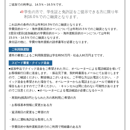
ご追加での利率は、
14.5％～16.5％
です。
※
学生の方で、学生証と免許証をご提示できる方に限り
年
利16.0％
でのご融資となります。
これ以外の条件の方は
年利16.5%
でのご融資となります。
学費目的ローン・海外渡航目的ローンについては
年利15.5％
でのご融資となります。
2度目3度目(追加融資)の学費目的ローン・海外渡航目的ローンについては
年利
15.0％・14.5％
でのご融資となります。
身分証の他に、学費や海外渡航の請求書等が必要となります。
ご利用限度額
通常の審査によるご利用限度額は学生時
50
万円・社会人
80
万円までです。
スピード審査・クイック送金
■追加申込でクイック送金をご希望された方に、オペレーターによる電話確認を省いて
お客様銀行口座に送金します。・振込完了後、契約時書面をメールにてお送りします
ので、ご確認ください。郵送物はございません。ご不明な方はお電話ください。
・
ク
イック送金を希望された場合でも、オペレーターからお電話またはメールで連絡する
場合もありますのでご了承ください。・キャンセルは間に合わない可能性があります
のでご注意ください。■オペレーターによる電話確認が必要になるケース
・再契約(残高0円となられた方の再利用)ご希望の方
・お客様基本情報に変更がある方
・返済期日の変更をご希望の方
・新たに運転免許証を取得した方
・学費目的や海外渡航目的でのご利用で明細書のある方