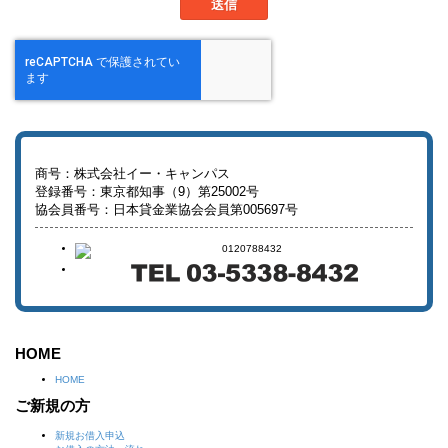
う。）を、加盟先機関に提供します。
【申込情報の登録】
加盟先機関は、当該申込情報を照会日から6ヶ月以内登録します。
【申込情報の他会員への提供】
加盟先機関は、当該申込情報を、加盟会員及び提携先機関の加盟会員に提
供します。
加盟先機関及び提携先機関の加盟会員は、当該申込情報を、返済又は支払
能力を調査する目的のみに使用します。
商号：株式会社イー・キャンパス
登録番号：東京都知事（9）第25002号
【当社が加盟する信用情報機関及び当該機関が提携する信用情報機関】
協会員番号：日本貸金業協会会員第005697号
当社が加盟する信用情報機関及び当該機関が提携する信用情報機関の名称
及び連絡先は以下の通りです。
（当社が加盟する信用情報機関）
株式会社日本信用情報機構
TEL 0570-055-955
https://www.jicc.co.jp/
HOME
（当社が加盟する信用情報機関が提携する信用情報機関）
HOME
全国銀行個人信用情報センター
TEL 03-3214-5020
ご新規の方
https://www.zenginkyo.or.jp/pcic/
新規お借入申込