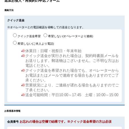
追加お借入・再契約の申込フォーム
連絡方法
クイック送金
※オペレーターとの電話確認を省略しての送金となります。
クイック送金希望
希望しない(オペレーターより連絡)
希望しない(ご本人より電話)
※
休業日：日曜・祝祭日・年末年始
※
クイック送金が実行された場合は、契約時書面メールを
お送りします。郵送物はございません。ご不明な方はお
電話ください。
※
クイック送金を希望された場合でも、オペレーターから
お電話またはメールで連絡する場合もありますのでご了
承ください。
※
営業状況により、ご連絡が遅れる場合もありますのでご
了承ください。
※
送金可能時間：平日10:00～17:45 土曜：10:00～15:00
お客様基本情報
お忘れの場合は空欄で結構です。※クイック送金希望の方は必須
会員番号