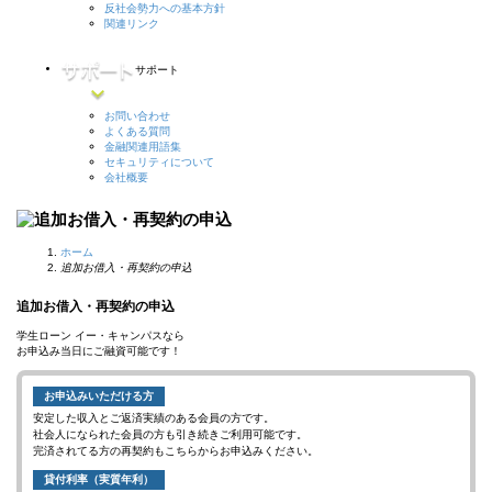
反社会勢力への基本方針
関連リンク
サポート
お問い合わせ
よくある質問
金融関連用語集
セキュリティについて
会社概要
ホーム
追加お借入・再契約の申込
追加お借入・再契約の申込
学生ローン
イー・キャンパス
なら
お申込み当日
に
ご融資可能
です！
お申込みいただける方
安定した収入とご返済実績のある会員の方です。
社会人になられた会員の方も引き続きご利用可能です。
完済されてる方の再契約もこちらからお申込みください。
貸付利率（実質年利）