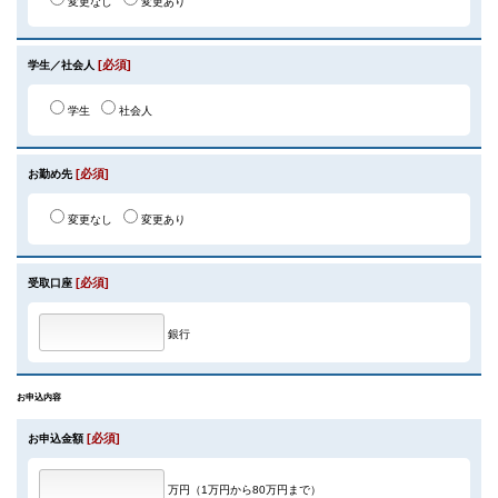
変更なし
変更あり
[必須]
学生／社会人
学生
社会人
[必須]
お勤め先
変更なし
変更あり
[必須]
受取口座
銀行
お申込内容
[必須]
お申込金額
万円（1万円から80万円まで）