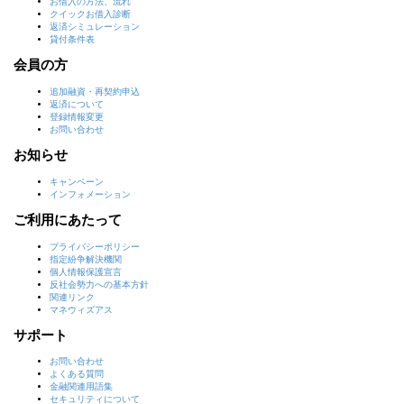
株式会社シー・アイ・シー
お借入の方法、流れ
TEL 0120-810-414
クイックお借入診断
返済シミュレーション
https://www.cic.co.jp/
貸付条件表
【Eメールの利用】
会員の方
当社は、お客さまからご登録のあったメールアドレス宛に、ご審査結果、
追加融資・再契約申込
お問合せの回答、ご契約に関する書面、各種お知らせ・ご案内をメール送
返済について
信します。
登録情報変更
お問い合わせ
【電磁的交付利用について】
お知らせ
電磁的交付利用について、下記の承諾事項に承諾ください。
承諾いただけない場合は、申込いただけませんのでご了承ください。
キャンペーン
インフォメーション
（承諾事項）
ご利用にあたって
株式会社イー・キャンパスへの申込に伴い、契約に係る対象書
面の交付において電磁的方法（ご本人様登録済のアドレスへ、
プライバシーポリシー
ＰＣ及び携帯メールにて書面交付。）をすることについて承諾
指定紛争解決機関
いただくものとします。
個人情報保護宣言
反社会勢力への基本方針
対象書面とは、電磁的交付の対象となる書面のうち、次に掲げ
関連リンク
る契約に係る対象書面とします。
マネウィズアス
・
・
・
・
契約事
極度方式基本
契約締結
契約条項変
サポート
前書面
契約書
時書面
更書面
お問い合わせ
よくある質問
金融関連用語集
セキュリティについて