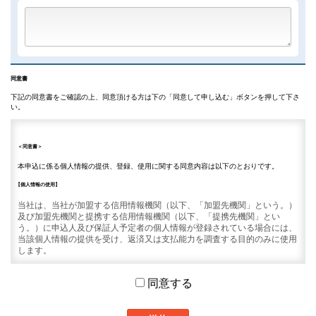
同意書
下記の同意書をご確認の上、同意頂ける方は下の「同意して申し込む」ボタンを押して下さ
い。
＜同意書＞
本申込に係る個人情報の提供、登録、使用に関する同意内容は以下のとおりです。
【個人情報の使用】
当社は、当社が加盟する信用情報機関（以下、「加盟先機関」という。）
及び加盟先機関と提携する信用情報機関（以下、「提携先機関」とい
う。）に申込人及び保証人予定者の個人情報が登録されている場合には、
当該個人情報の提供を受け、返済又は支払能力を調査する目的のみに使用
します。
【申込情報の信用情報機関への提供】
同意する
当社は、申込人及び保証人予定者に係る本申込に基づく個人情報（本人を
特定する情報（氏名、生年月日、電話番号及び運転免許証等の記号番号
等）、並びに申込日及び申込商品種別等の情報。以下、「申込情報」とい