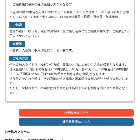
・ご融資後に各回の返済金額が大きくなる方
下記時間帯の申込なら同日中にスピード審査・クイック送金！
・
月～金（祝祭日は除
く）：10:00～17:45
・
土：10:00～15:00※休業日：日曜・祝祭日・年末年始
ご融資
全国の銀行・ゆうちょ銀行のお客様口座に振り込みにてご融資可能です。ご融資は1万
円以上からとなります。
会費等
年会費・入会費・収入印紙代等一切不要です。
ご返済方法
借入金額スライドリボルビング方式：最低ひと月に１回のご入金が必要となります。
借入金額
10
万円以下の場合は
2,500
円以上、
10
万円超
20
万円以下の場合は
5,000
円以
上、 以下同様に
2,500
円ずつ加算(元金と利息を含む金額)となります。
追加借入をされた時は、その直前の借入残高と追加借入金額の合計を借入金額としま
す。
ただし、全額お支払いの場合は残元金とお支払日までのお利息を合わせた金額となり
ます。
お申込み
はこちら
貸付条件表
はこちら
お申込みフォーム