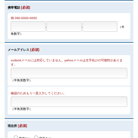
[必須]
携帯電話
例 090-0000-0000
-
-
（半
角数字）
[必須]
メールアドレス
outlookメールには対応していません。yahooメールは文字化けの可能性がありま
す。
（半角英数字）
確認のためもう一度入力してください。
（半角英数字）
[必須]
現住所