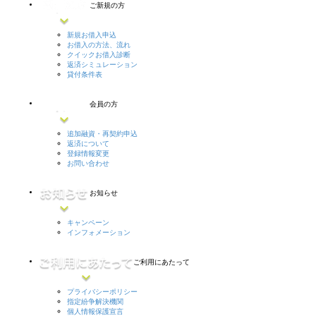
ご新規の方
新規お借入申込
お借入の方法、流れ
クイックお借入診断
返済シミュレーション
貸付条件表
会員の方
追加融資・再契約申込
返済について
登録情報変更
お問い合わせ
お知らせ
キャンペーン
インフォメーション
ご利用にあたって
プライバシーポリシー
指定紛争解決機関
個人情報保護宣言