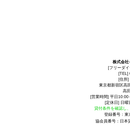
株式会社
[フリーダイ
[TEL]
[住所]
東京都新宿区高田馬
高
[営業時間] 平日10:00～
[定休日] 日
貸付条件を確認し
登録番号：東京
協会員番号：日本貸