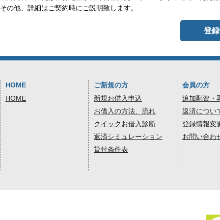
その他、詳細はご契約時にご説明致します。
登録
HOME
ご新規の方
会員の方
HOME
新規お借入申込
追加融資・
お借入の方法、流れ
返済につい
クイックお借入診断
登録情報変
返済シミュレーション
お問い合わ
貸付条件表