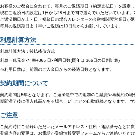
お客様のご都合に合わせて、毎月のご返済期日（約定支払日）を設定し
現在ご返済日の設定は1日から28日まで間で選んでいただいています。2
ご返済期日が土・日・祝祭日の場合カレンダーの金融機関翌営業日が返
毎月の返済期日より早いご返済は10日前からお願いしています。
利息計算方法
利息計算方法：後払残債方式
利息＝残元金×年率÷365 日×利用日数(閏年は 366日の日割計算)
※利用日数は、前回のご入金日からの経過日数となります。
契約期間について
契約期間は5年となります。ご返済途中での追加のご融資や再契約の場
期間満了後に借入残高がある場合、1年ごとの自動継続となります。 
ご注意
ご契約時にご登録いただいたメールアドレス・住所・電話番号などに変
登録内容の変更は、お電話か登録情報変更フォームからご連絡いただけ